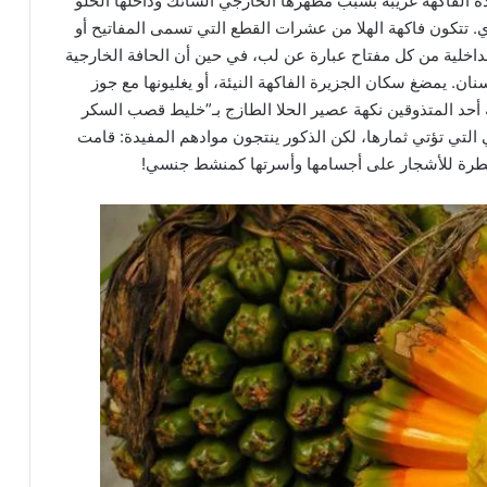
هذه الفاكهة غريبة بسبب مظهرها الخارجي الشائك وداخلها الحلو
. تتكون فاكهة الهلا من عشرات القطع التي تسمى المفاتيح أو
لداخلية من كل مفتاح عبارة عن لب، في حين أن الحافة الخارجية
ان. يمضغ سكان الجزيرة الفاكهة النيئة، أو يغليونها مع جوز
 أحد المتذوقين نكهة عصير الحلا الطازج بـ”خليط قصب السكر
 التي تؤتي ثمارها، لكن الذكور ينتجون موادهم المفيدة: قامت
لعطرة للأشجار على أجسامها وأسرتها كمنشط جنسي!