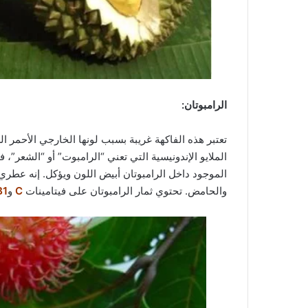
الرامبوتان:
تعتبر هذه الفاكهة غريبة بسبب لونها الخارجي الأحمر ال
الملايو الإندونيسية التي تعني “الرامبوت” أو “الشعر”،
الموجود داخل الرامبوتان أبيض اللون ويؤكل. إنه عطري 
والحامض. تحتوي ثمار الرامبوتان على فيتامينات
C
و
B1