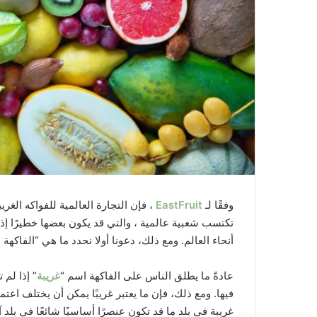
وفقًا لـ
EastFruit
، فإن التجارة العالمية للفواكه الغر
تكتسب شعبية عالمية ، والتي قد يكون بعضها خطيرًا إ
أنحاء العالم. ومع ذلك، دعونا أولا نحدد ما هي “الفاكهة ا
عادةً ما يطلق الناس على الفاكهة اسم “
غريبة
” إذا لم
فيها. ومع ذلك، فإن ما يعتبر غريبًا يمكن أن يختلف اعتم
غريبة في بلد ما قد تكون عنصرًا أساسيًا شائعًا في بلد آ