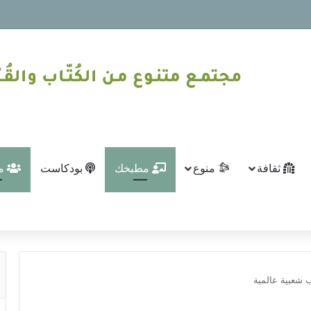
ثقافة
منوع
مطبخك
بودكاست
من