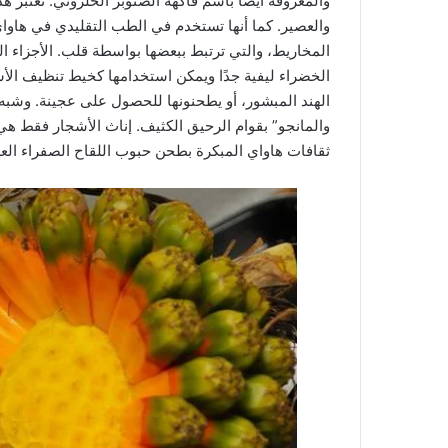
والمعروفة أيضًا باسم فاكهة الصنوبر الحلزوني: تعتبر 
والعصير. كما أنها تستخدم في الطب التقليدي في هاواي
المخاريط، والتي ترتبط ببعضها بواسطة قلب. الأجزاء ا
الخضراء ليفية جدًا ويمكن استخدامها كخيط تنظيف الأسن
الهند المبشور، أو يطحنونها للحصول على عجينة. وشبه
والمانجو” بقوام الرحيق الكثيف. إناث الأشجار فقط هي
ثقافات هاواي المبكرة بطحن حبوب اللقاح الصفراء ا