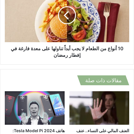
من
الطعام
لا
يجب
أبداً
تناولها
على
معدة
10 أنواع من الطعام لا يجب أبداً تناولها على معدة فارغة في
فارغة
إفطار رمضان
في
إفطار
رمضان
مقالات ذات صلة
العنف المالي على النساء.. عنف
هاتف Tesla Model Pi 2024: