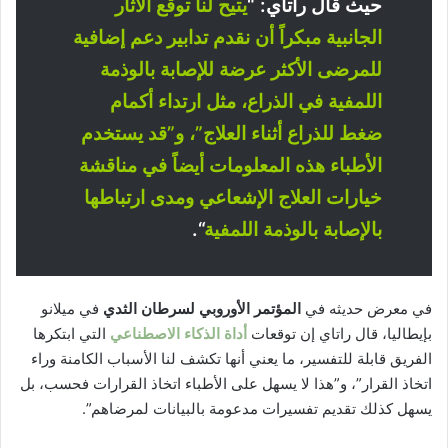
حيث قال راتاي:
“
يتيح لنا توقع الآثار
الجانبية مبكراً أن نقدم تدابير دعم إضافية
للمرضى الأكثر عرضة للإصابة بالوذمة
اللمفية في الذراع، مثل ارتداء أكمام
ضغط للذراع أثناء العلاج”، و”قد يستخدم
الأطباء هذه المعلومات أيضاً في مناقشة
خيارات العلاج الإشعاعي ومدى ارتباطها
بالإصابة بالوذمة اللمفية
“.
في معرض حديثه في
المؤتمر الأوروبي لسرطان الثدي
في ميلانو
بإيطاليا، قال راتاي إن توقعات
أداة الذكاء الاصطناعي
التي ابتكرها
الفريق قابلة للتفسير، ما يعني أنها تكشف لنا الأسباب الكامنة وراء
اتخاذ القرار”، و”هذا لا يسهل على الأطباء اتخاذ القرارات فحسب، بل
يسهل كذلك تقديم تفسيرات مدعومة بالبيانات لمرضاهم”.