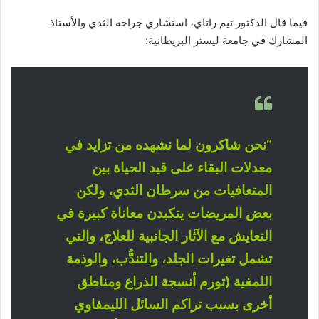
فيما قال الدكتور تيم راتاي، استشاري جراحة الثدي والأستاذ
المشارك في جامعة ليستر البريطانية:
“نحن شاكرون لما نشهده من تزايد في
معدلات البقاء على قيد الحياة بين
المتعافيات من سرطان الثدي، ولكن
بعض المريضات يتكبدن معاناة كبيرة في
التعايش مع
الآثار الجانبية للعلاج
، والتي
تشمل تغيرات الجلد، والتندُّب، والوذمة
اللمفية (تورم أنسجة الذراع ومناطق
أخرى بسبب تراكم السائل الليمفاوي