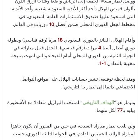
ووصل نيمار مساء الجمعة إلى الرياض واضعا وشاحًا أزرق اللون
بألوان قميص الهلال، أحد أكثر الأندية السعودية شعبية وأحد الأندية
التي استحوذ عليها صندوق الاستثمارات العامة السعودي، في
مخطط لجعل الدوري المحلي ضمن أفضل
10
دوريات في العالم.
وأقام الهلال، الفائز بالدوري السعودي
18
مرة (رقم قياسي) وبطولة
دوري أبطال آسيا
4
مرات (رقم قياسي)، الحفل قبيل مباراته في
الجولة الثانية من الدوري المحلي أمام الفيحاء والتي انتهت بنتيجة
مخيبة بالتعادل
1-1
.
ومنذ لحظة توقيعه، تشير حسابات الهلال على مواقع التواصل
الاجتماعي دائما إلى نيمار بـ”التاريخي”.
ونيمار هو “
الهداف التاريخي
” لمنتخب البرازيل متعادلا مع الأسطورة
بيليه بـ
77
لكل منهما.
ولن يلعب نيمار مباراة السبت، في حين من المقرر أن يكون جاهزا
لمباراة الرائد، الخميس القادم، في الجولة الثالثة للدوري، حسب