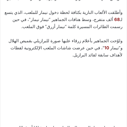
وأطلقت الألعاب النارية بكثافة لحظة دخول نيمار للملعب، الذي يتسع
لـ
68
ألف متفرج، وسط هتافات الجماهير “نيمار نيمار”، في حين
رسمت الطائرات المسيرة كلمة “نيمار أزرق” فوق الملعب.
ولوّحت الجماهير بأعلام زرقاء عليها صورة للبرازيلي بقميص الهلال
و”نيمار
10
″، في حين عرضت شاشات الملعب الإلكترونية لقطات
لأهداف سابقة لقائد البرازيل.