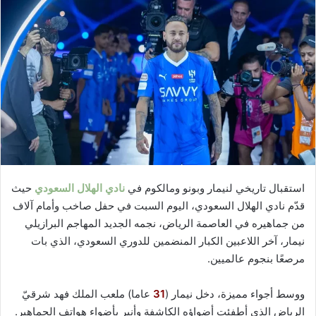
استقبال تاريخي لنيمار وبونو ومالكوم في
نادي الهلال السعودي
حيث
قدّم نادي الهلال السعودي، اليوم السبت في حفل صاخب وأمام آلاف
من جماهيره في العاصمة الرياض، نجمه الجديد المهاجم البرازيلي
نيمار، آخر اللاعبين الكبار المنضمين للدوري السعودي، الذي بات
مرصعًا بنجوم عالميين.
ووسط أجواء مميزة، دخل نيمار (
31
عاما) ملعب الملك فهد شرقيّ
الرياض الذي أطفئت أضواؤه الكاشفة وأنير بأضواء هواتف الجماهير.