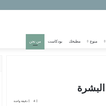
منوع
مطبخك
بودكاست
من نحن
لبشرة
4
دقيقة واحدة