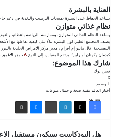
العناية بالبشرة
يساعد الحفاظ على البشرة بمنتجات الترطيب والتغذية في دعم حاجزها
نظام غذائي متوازن
يساعد النظام الغذائي المتوازن، وممارسة الرياضة بانتظام، والنوم
يصنف المجتمع الطبي لون البشرة بناءً على كيفية تفاعلها مع الأشعة
البنفسجية. قال ماثيو إم أفرام ، مدير مركز الأمراض الجلدية با
كيدمان وكونان أوبراين”. يرتفع المقياس إلى النوع
6
، وهو الأغمق و
شارك هذا الموضوع:
فيس بوك
X
الوسوم
أخبار العالم
تقنية
صحة و جمال
منوعات
شاركها
فيسبوك
‫X
لينكدإن
ماسنجر
مشاركة عبر البريد
هل
هل البودكاست سيكون مستقبل الإعلا