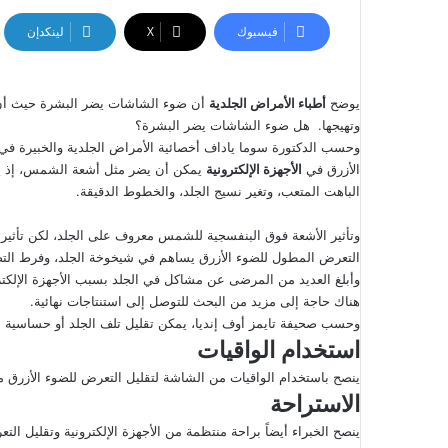
فيسبوك
‫X
لينكدإن
يوضح
أطباء الأمراض الجلدية
أن ضوء الشاشات يضر البشرة حيث أن ا
وتهيجها. هل ضوء الشاشات يضر البشرة؟
وحسب الدكتورة سوما ياداف أخصائية الأمراض الجلدية والخبيرة في
الأزرق في
الأجهزة الإلكترونية
يمكن ‏أن يضر مثل أشعة الشمس، إذ يع
الباهت ‏المتعب، وتغير نسيج الجلد، والخطوط الدقيقة.‏
وتأثير الأشعة فوق البنفسجية للشمس معروف ‏على الجلد، لكن تأثير أشع
التعرض المطول للضوء الأزرق ‏يساهم في شيخوخة الجلد، وفرط التصب
وأبلغ العديد من المرضى عن مشاكل في الجلد بسبب الأجهزة الإلكترو
هناك حاجة إلى مزيد من ‏البحث للتوصل إلى استنتاجات نهائية.
وحسب صحيفة تايمز أوف إنديا، يمكن تقليل تلف الجلد أو حساسية ‏ا
استخدام الواقيات
ينصح باستخدام الواقيات من الشاشة لتقليل ‏التعرض للضوء الأزرق من
الاستراحة
ينصح الخبراء أيضاً براحة منتظمة من الأجهزة الإلكترونية وتقليل ‏ال