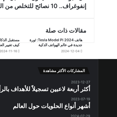
البودكاست
إنفوغراف..
إنفوغراف.. 10 نصائح للتخلص من التعرق تحت الإبطين في الصيف
سيكون
10
مستقبل
نصائح
الإعلام
للتخلص
في
من
العالم
مقالات ذات صلة
التعرق
العربي؟
تحت
هاتف Tesla Model Pi 2024: ثورة
مستقبل الذكاء
الإبطين
جديدة في عالم الهواتف الذكية
كيف تغيير العالم 
في
2024-11-16
2024-12-04
الصيف
المشاركات الأكثر مشاهدة
2023-12-27
أكثر أربعة لاعبين تسجيلاً للأهداف بال
2023-07-19
أشهر أنواع الحلويات حول العالم
2024-07-29