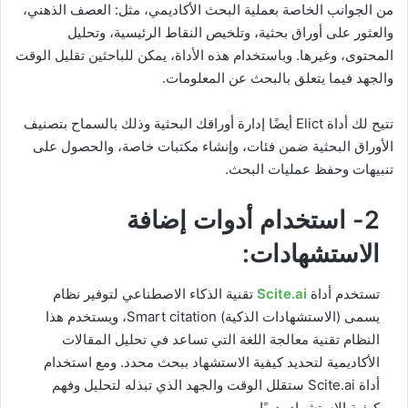
من الجوانب الخاصة بعملية البحث الأكاديمي، مثل: العصف الذهني،
والعثور على أوراق بحثية، وتلخيص النقاط الرئيسية، وتحليل
المحتوى، وغيرها. وباستخدام هذه الأداة، يمكن للباحثين تقليل الوقت
والجهد فيما يتعلق بالبحث عن المعلومات.
تتيح لك أداة Elict أيضًا إدارة أوراقك البحثية وذلك بالسماح بتصنيف
الأوراق البحثية ضمن فئات، وإنشاء مكتبات خاصة، والحصول على
تنبيهات وحفظ عمليات البحث.
2- استخدام أدوات إضافة
الاستشهادات:
تستخدم أداة
Scite.ai
تقنية الذكاء الاصطناعي لتوفير نظام
يسمى (الاستشهادات الذكية) Smart citation، ويستخدم هذا
النظام تقنية معالجة اللغة التي تساعد في تحليل المقالات
الأكاديمية لتحديد كيفية الاستشهاد ببحث محدد. ومع استخدام
أداة Scite.ai ستقلل الوقت والجهد الذي تبذله لتحليل وفهم
كيفية الاستشهاد يدويًا.