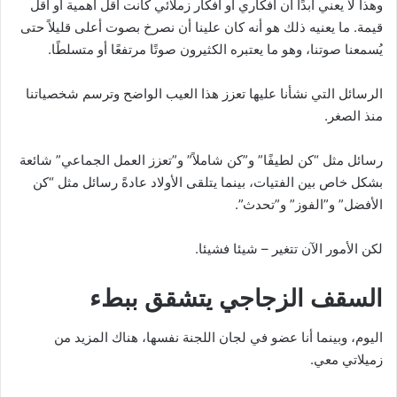
وهذا لا يعني أبدًا أن أفكاري أو أفكار زملائي كانت أقل أهمية أو أقل
قيمة. ما يعنيه ذلك هو أنه كان علينا أن نصرخ بصوت أعلى قليلاً حتى
يُسمعنا صوتنا، وهو ما يعتبره الكثيرون صوتًا مرتفعًا أو متسلطًا.
الرسائل التي نشأنا عليها تعزز هذا العيب الواضح وترسم شخصياتنا
منذ الصغر.
رسائل مثل “كن لطيفًا” و”كن شاملاً” و”تعزز العمل الجماعي” شائعة
بشكل خاص بين الفتيات، بينما يتلقى الأولاد عادةً رسائل مثل “كن
الأفضل” و”الفوز” و”تحدث”.
لكن الأمور الآن تتغير – شيئا فشيئا.
السقف الزجاجي يتشقق ببطء
اليوم، وبينما أنا عضو في لجان اللجنة نفسها، هناك المزيد من
زميلاتي معي.