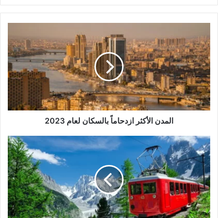
المدن
الأكثر
ازدحاماً
بالسكان
لعام
2023
المدن الأكثر ازدحاماً بالسكان لعام 2023
تريد
الهروب
من
الحرارة؟
هذه
أروع
7
أماكن