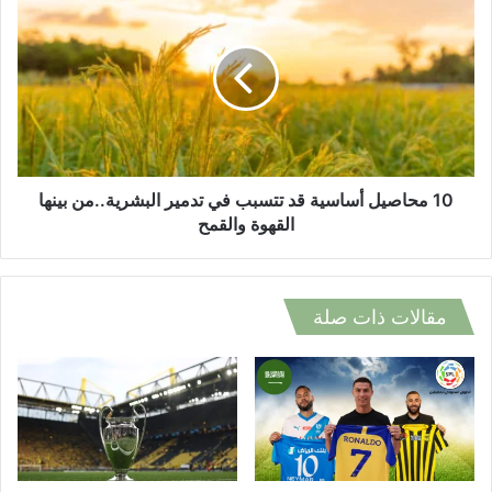
محاصيل
أساسية
قد
تتسبب
في
تدمير
البشرية..من
بينها
القهوة
10 محاصيل أساسية قد تتسبب في تدمير البشرية..من بينها
والقمح
القهوة والقمح
مقالات ذات صلة