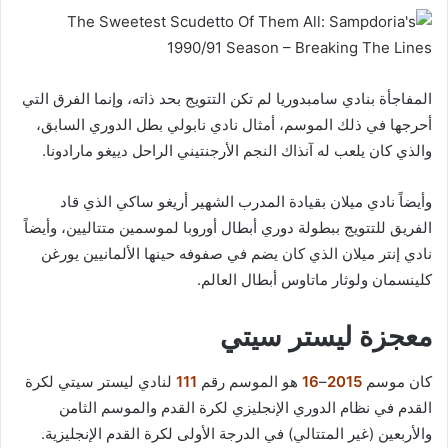
المفاجأة بنادي سامبدوريا لم تكن التتويج بحد ذاته، وإنما الفرق التي
أحرجها في ذلك الموسم، أمثال نادي نابولي بطل الدوري السابق،
والذي كان يلعب له آنذاك النجم الأرجنتيني الراحل دييغو مارادونا.
وأيضاً نادي ميلان بقيادة المدرب الشهير أريغو ساكي الذي قاد
الفريق للتتويج ببطولة دوري أبطال أوروبا لموسمين متتاليين، وأيضاً
نادي إنتر ميلان الذي كان يضم في صفوفه حينها الألمانيين يورغن
كلينسمان ولوثار ماتاوس أبطال العالم.
معجزة ليستر سيتي
كان موسم
2015
–
16
هو الموسم رقم
111
لنادي ليستر سيتي لكرة
القدم في نظام الدوري الإنجليزي لكرة القدم والموسم الثامن
والأربعين (غير المتتالي) في الدرجة الأولى لكرة القدم الإنجليزية.