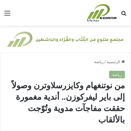
بحث عن
الق
الرئيسية
/
رياضة
رياضة
من نوتنغهام وكايزرسلاوترن وصولاً
إلى باير ليفركوزن.. أندية مغمورة
حققت مفاجآت مدوية وتُوّجت
بالألقاب