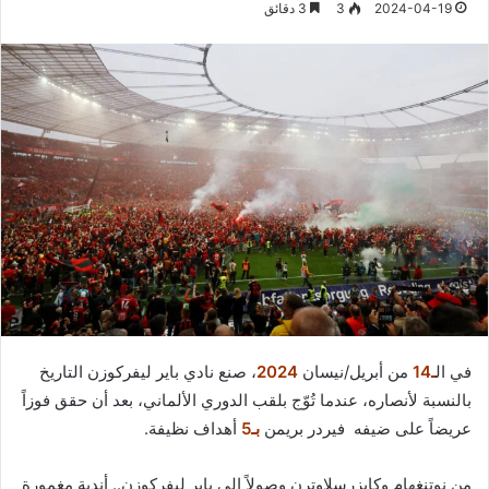
2024-04-19
3
3 دقائق
في ال
ـ14
من أبريل/نيسان
2024
، صنع نادي باير ليفركوزن التاريخ
بالنسبة لأنصاره، عندما تُوّج بلقب الدوري الألماني، بعد أن حقق فوزاً
عريضاً على ضيفه فيردر بريمن
بـ5
أهداف نظيفة.
من نوتنغهام وكايزرسلاوترن وصولاً إلى باير ليفركوزن.. أندية مغمورة