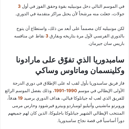
في الموسم التالي دخل مونبيليه بقوة وحقق الفوز في أول
3
جولات، جعلت منه مرشحاً لأن يحتل مراكز متقدمة في الدوري.
لكن مونبيليه كان مصمماً على أبعد من ذلك، واستطاع أن يتوج
بالدوري الفرنسي لأول مرة بتاريخه وبفارق
3
نقاط عن منافسه
باريس سان جيرمان.
سامبدوريا الذي تفوّق على مارادونا
وكلينسمان وماتاوس وساكي
فاز فريق سامبدوريا بأول لقب له على الإطلاق في دوري الدرجة
الأولى الإيطالي في موسم
1990
–
1991
، وذلك بفضل الموسم الرائع
للفريق الذي لعب له جيانلوكا فيالي، هداف الدوري برصيد
19
هدفاً،
وروبرتو مانشيني وأتيليو لومباردو وبيترو فيرشوود وحارس مرمى
المنتخب الإيطالي الشهير جيانلوكا باجليوكا، الذين كان لهم جميعهم
دوراً أساسياً في قصة نجاح سامبدوريا.