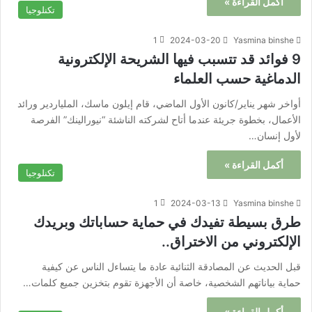
أكمل القراءة »
تكنلوجيا
1
2024-03-20
Yasmina binshe
9 فوائد قد تتسبب فيها الشريحة الإلكترونية
الدماغية حسب العلماء
أواخر شهر يناير/كانون الأول الماضي، قام إيلون ماسك، الملياردير ورائد
الأعمال، بخطوة جريئة عندما أتاح لشركته الناشئة “نيورالينك” الفرصة
لأول إنسان…
أكمل القراءة »
تكنلوجيا
1
2024-03-13
Yasmina binshe
طرق بسيطة تفيدك في حماية حساباتك وبريدك
الإلكتروني من الاختراق..
قبل الحديث عن المصادقة الثنائية عادة ما يتساءل الناس عن كيفية
حماية بياناتهم الشخصية، خاصة أن الأجهزة تقوم بتخزين جميع كلمات…
أكمل القراءة »